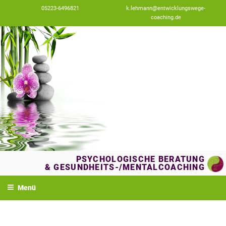
Zum
05223-6496821
k.lehmann@entwicklungswege-
Inhalt
coaching.de
springen
PSYCHOLOGISCHE BERATUNG
& GESUNDHEITS-/MENTALCOACHING
Menü