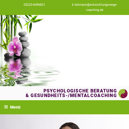
Zum
05223-6496821
k.lehmann@entwicklungswege-
Inhalt
coaching.de
springen
PSYCHOLOGISCHE BERATUNG
& GESUNDHEITS-/MENTALCOACHING
Menü