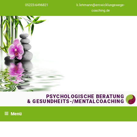
Zum
05223-6496821
k.lehmann@entwicklungswege-
Inhalt
coaching.de
springen
PSYCHOLOGISCHE BERATUNG
& GESUNDHEITS-/MENTALCOACHING
Menü