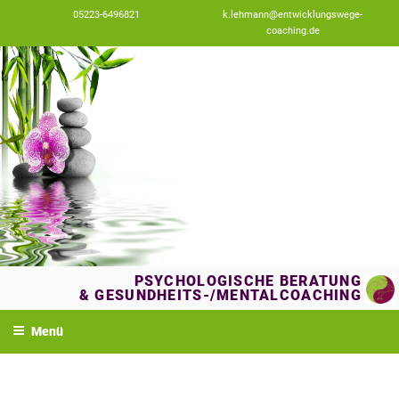
Zum
05223-6496821
k.lehmann@entwicklungswege-
Inhalt
coaching.de
springen
PSYCHOLOGISCHE BERATUNG
& GESUNDHEITS-/MENTALCOACHING
Menü