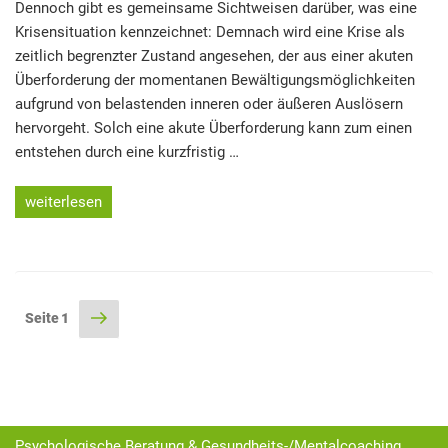
Dennoch gibt es gemeinsame Sichtweisen darüber, was eine
Krisensituation kennzeichnet: Demnach wird eine Krise als
zeitlich begrenzter Zustand angesehen, der aus einer akuten
Überforderung der momentanen Bewältigungsmöglichkeiten
aufgrund von belastenden inneren oder äußeren Auslösern
hervorgeht. Solch eine akute Überforderung kann zum einen
entstehen durch eine kurzfristig …
„Raus
weiterlesen
aus
dem
Gedankenkarussell
–
Nächste
Seite
1
Seitennummerierung
Was
Seite
kann
der
(nicht
Beiträge
nur)
in
Krisenzeiten
Psychologische Beratung & Gesundheits-/Mentalcoaching