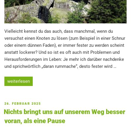
Vielleicht kennst du das auch, dass manchmal, wenn du
versuchst einen Knoten zu lösen (zum Beispiel in einer Schnur
oder einem dünnen Faden), er immer fester zu werden scheint
anstatt lockerer? Und so ist es oft auch mit Problemen und
Herausforderungen im Leben: Je mehr ich darüber nachdenke
und sprichwörtlich „daran rummache“, desto fester wird …
„Warum
weiterlesen
das
Lösen
von
VERÖFFENTLICHT
26. FEBRUAR 2025
Herausforderungen
AM
Nichts bringt uns auf unserem Weg besser
und
voran, als eine Pause
Problemen
mit