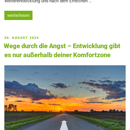
Weiterentwicklung und nach dem Erreichen …
„Nichts
weiterlesen
bringt
uns
auf
VERÖFFENTLICHT
30. AUGUST 2024
unserem
AM
Wege durch die Angst – Entwicklung gibt
Weg
es nur außerhalb deiner Komfortzone
besser
voran,
als
eine
Pause“