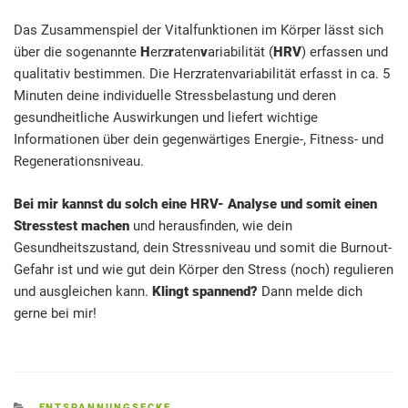
Das Zusammenspiel der Vitalfunktionen im Körper lässt sich
über die sogenannte
H
erz
r
aten
v
ariabilität (
HRV
) erfassen und
qualitativ bestimmen. Die Herzratenvariabilität erfasst in ca. 5
Minuten deine individuelle Stressbelastung und deren
gesundheitliche Auswirkungen und liefert wichtige
Informationen über dein gegenwärtiges Energie-, Fitness- und
Regenerationsniveau.
Bei mir kannst du solch eine HRV- Analyse und somit einen
Stresstest machen
und herausfinden, wie dein
Gesundheitszustand, dein Stressniveau und somit die Burnout-
Gefahr ist und wie gut dein Körper den Stress (noch) regulieren
und ausgleichen kann.
Klingt spannend?
Dann melde dich
gerne bei mir!
KATEGORIEN
ENTSPANNUNGSECKE