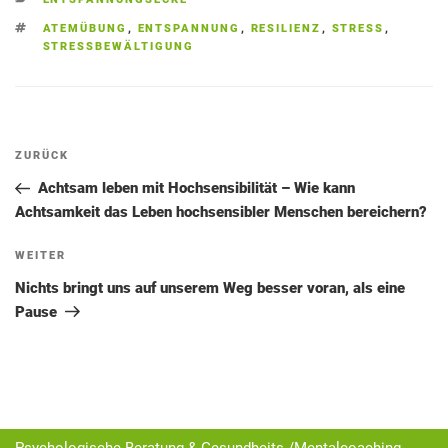
SCHLAGWÖRTER
ATEMÜBUNG
,
ENTSPANNUNG
,
RESILIENZ
,
STRESS
,
STRESSBEWÄLTIGUNG
Beitragsnavigation
Vorheriger
ZURÜCK
Beitrag
Achtsam leben mit Hochsensibilität – Wie kann
Achtsamkeit das Leben hochsensibler Menschen bereichern?
Nächster
WEITER
Beitrag
Nichts bringt uns auf unserem Weg besser voran, als eine
Pause