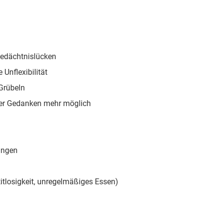
 Gedächtnislücken
Unflexibilität
 Grübeln
der Gedanken mehr möglich
ungen
itlosigkeit, unregelmäßiges Essen)