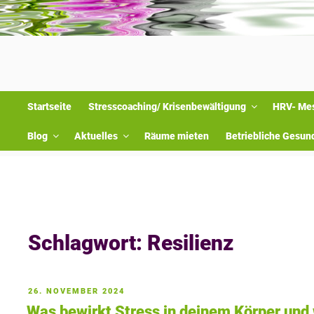
Startseite
Stresscoaching/ Krisenbewältigung
HRV- Me
Blog
Aktuelles
Räume mieten
Betriebliche Gesun
Sie sind hier: »
Home
»
Beiträge mit dem Schlagwort "Resilienz"
Schlagwort:
Resilienz
VERÖFFENTLICHT
26. NOVEMBER 2024
AM
Was bewirkt Stress in deinem Körper und