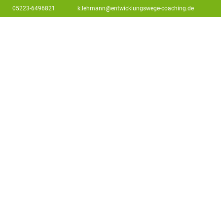
05223-6496821
k.lehmann@entwicklungswege-coaching.de