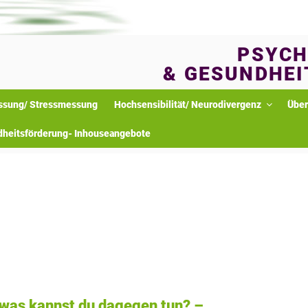
PSYCH
& GESUNDHEI
ssung/ Stressmessung
Hochsensibilität/ Neurodivergenz
Über
dheitsförderung- Inhouseangebote
 was kannst du dagegen tun? –