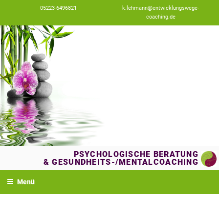
Zum
05223-6496821
k.lehmann@entwicklungswege-
Inhalt
coaching.de
springen
PSYCHOLOGISCHE BERATUNG
& GESUNDHEITS-/MENTALCOACHING
Menü