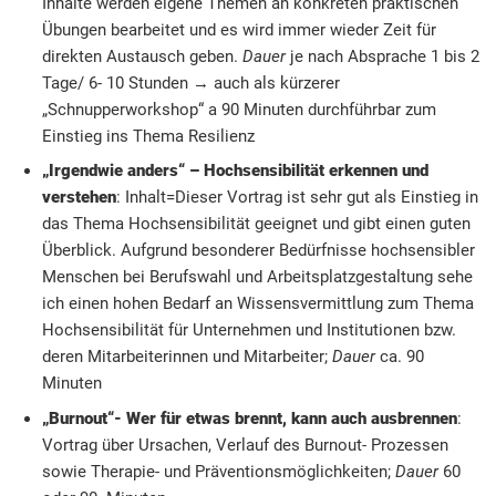
Inhalte werden eigene Themen an konkreten praktischen
Übungen bearbeitet und es wird immer wieder Zeit für
direkten Austausch geben.
Dauer
je nach Absprache 1 bis 2
Tage/ 6- 10 Stunden → auch als kürzerer
„Schnupperworkshop“ a 90 Minuten durchführbar zum
Einstieg ins Thema Resilienz
„Irgendwie anders
“ – Hochsensibilität erkennen und
verstehen
: Inhalt=Dieser Vortrag ist sehr gut als Einstieg in
das Thema Hochsensibilität geeignet und gibt einen guten
Überblick. Aufgrund besonderer Bedürfnisse hochsensibler
Menschen bei Berufswahl und Arbeitsplatzgestaltung sehe
ich einen hohen Bedarf an Wissensvermittlung zum Thema
Hochsensibilität für Unternehmen und Institutionen bzw.
deren Mitarbeiterinnen und Mitarbeiter;
Dauer
ca. 90
Minuten
„Burnout“- Wer für etwas brennt, kann auch ausbrennen
:
Vortrag über Ursachen, Verlauf des Burnout- Prozessen
sowie Therapie- und Präventionsmöglichkeiten;
Dauer
60