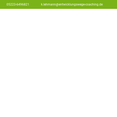
05223-6496821
k.lehmann@entwicklungswege-coaching.de