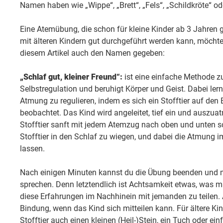
Namen haben wie „Wippe“, „Brett“, „Fels“, „Schildkröte“ od
Eine Atemübung, die schon für kleine Kinder ab 3 Jahren 
mit älteren Kindern gut durchgeführt werden kann, möchte i
diesem Artikel auch den Namen gegeben:
„Schlaf gut, kleiner Freund“:
ist eine einfache Methode z
Selbstregulation und beruhigt Körper und Geist. Dabei ler
Atmung zu regulieren, indem es sich ein Stofftier auf d
beobachtet. Das Kind wird angeleitet, tief ein und auszu
Stofftier sanft mit jedem Atemzug nach oben und unten sc
Stofftier in den Schlaf zu wiegen, und dabei die Atmung
lassen.
Nach einigen Minuten kannst du die Übung beenden und m
sprechen. Denn letztendlich ist Achtsamkeit etwas, was ma
diese Erfahrungen im Nachhinein mit jemanden zu teilen. A
Bindung, wenn das Kind sich mitteilen kann. Für ältere K
Stofftier auch einen kleinen (Heil-)Stein, ein Tuch oder e