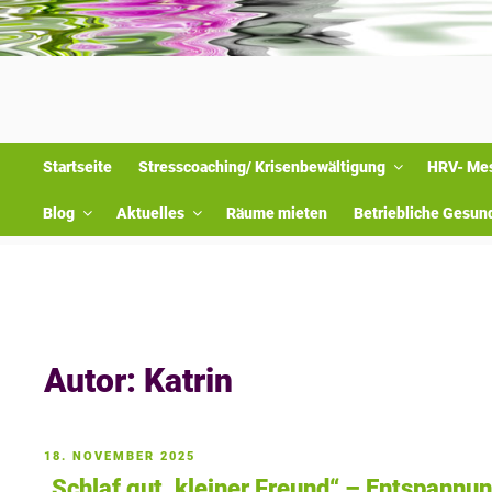
Startseite
Stresscoaching/ Krisenbewältigung
HRV- Me
Blog
Aktuelles
Räume mieten
Betriebliche Gesun
Sie sind hier: »
Home
»
Autor:
Katrin
VERÖFFENTLICHT
18. NOVEMBER 2025
AM
„Schlaf gut, kleiner Freund“ – Entspann