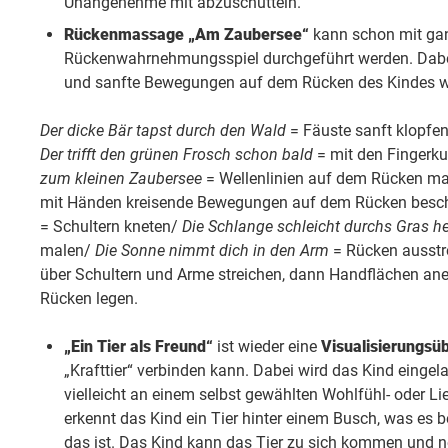
Unangenehme mit abzuschütteln.
Rückenmassage „Am Zaubersee“
kann schon mit ganz
Rückenwahrnehmungsspiel durchgeführt werden. Dabe
und sanfte Bewegungen auf dem Rücken des Kindes wi
Der dicke Bär tapst durch den Wald
= Fäuste sanft klopfe
Der trifft den grünen Frosch schon bald
= mit den Fingerk
zum kleinen Zaubersee
= Wellenlinien auf dem Rücken m
mit Händen kreisende Bewegungen auf dem Rücken besc
= Schultern kneten/
Die Schlange schleicht durchs Gras h
malen/
Die Sonne nimmt dich in den Arm
= Rücken ausstr
über Schultern und Arme streichen, dann Handflächen an
Rücken legen.
„Ein Tier als Freund“
ist wieder eine
Visualisierungsü
„Krafttier“ verbinden kann. Dabei wird das Kind eingela
vielleicht an einem selbst gewählten Wohlfühl- oder Lieb
erkennt das Kind ein Tier hinter einem Busch, was es 
das ist. Das Kind kann das Tier zu sich kommen und n