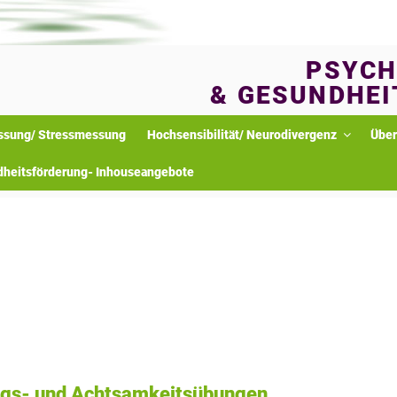
PSYCH
& GESUNDHEI
ssung/ Stressmessung
Hochsensibilität/ Neurodivergenz
Über
dheitsförderung- Inhouseangebote
ungs- und Achtsamkeitsübungen