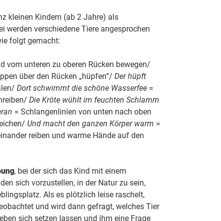
 kleinen Kindern (ab 2 Jahre) als
i werden verschiedene Tiere angesprochen
e folgt gemacht:
nd vom unteren zu oberen Rücken bewegen/
uppen über den Rücken „hüpfen“/
Der hüpft
alen/
Dort schwimmt die schöne Wasserfee
=
hreiben/
Die Kröte wühlt im feuchten Schlamm
eran
= Schlangenlinien von unten nach oben
eichen/
Und macht den ganzen Körper warm
=
einander reiben und warme Hände auf den
bung
, bei der sich das Kind mit einem
den sich vorzustellen, in der Natur zu sein,
lingsplatz. Als es plötzlich leise raschelt,
beobachtet und wird dann gefragt, welches Tier
eben sich setzen lassen und ihm eine Frage