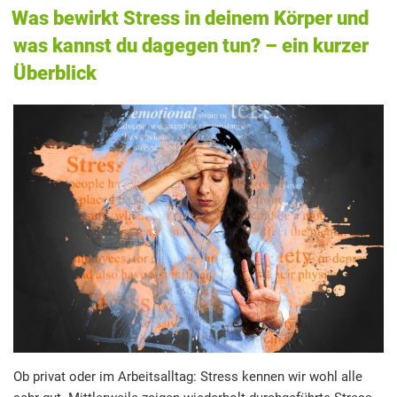
AM
Was bewirkt Stress in deinem Körper und
was kannst du dagegen tun? – ein kurzer
Überblick
Ob privat oder im Arbeitsalltag: Stress kennen wir wohl alle