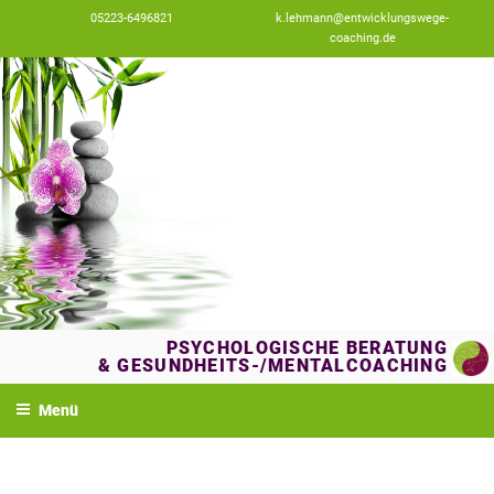
Zum
05223-6496821
k.lehmann@entwicklungswege-
Inhalt
coaching.de
springen
PSYCHOLOGISCHE BERATUNG
& GESUNDHEITS-/MENTALCOACHING
Menü