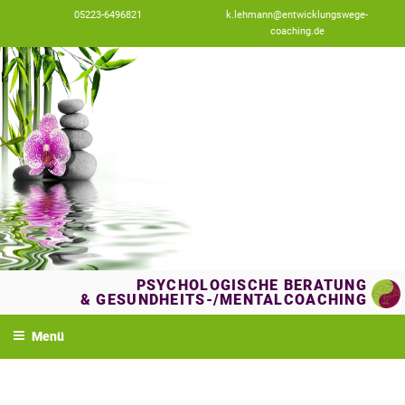
Zum
05223-6496821
k.lehmann@entwicklungswege-
Inhalt
coaching.de
springen
PSYCHOLOGISCHE BERATUNG
& GESUNDHEITS-/MENTALCOACHING
Menü