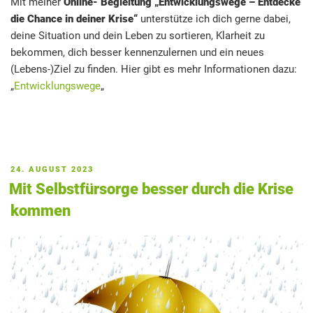
Mit meiner
Online- Begleitung „Entwicklungswege – Entdecke
die Chance in deiner Krise“
unterstütze ich dich gerne dabei,
deine Situation und dein Leben zu sortieren, Klarheit zu
bekommen, dich besser kennenzulernen und ein neues
(Lebens-)Ziel zu finden. Hier gibt es mehr Informationen dazu:
„
Entwicklungswege
„
VERÖFFENTLICHT
24. AUGUST 2023
AM
Mit Selbstfürsorge besser durch die Krise
kommen