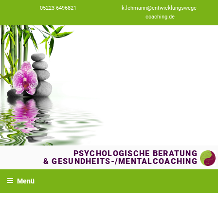
Zum
05223-6496821
k.lehmann@entwicklungswege-
Inhalt
coaching.de
springen
PSYCHOLOGISCHE BERATUNG
& GESUNDHEITS-/MENTALCOACHING
Menü