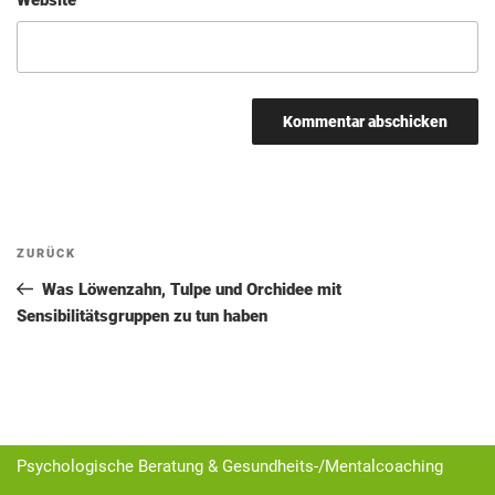
Beitragsnavigation
Vorheriger
ZURÜCK
Beitrag
Was Löwenzahn, Tulpe und Orchidee mit
Sensibilitätsgruppen zu tun haben
Psychologische Beratung & Gesundheits-/Mentalcoaching