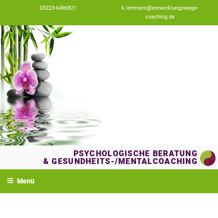
Zum
05223-6496821
k.lehmann@entwicklungswege-
Inhalt
coaching.de
springen
PSYCHOLOGISCHE BERATUNG
& GESUNDHEITS-/MENTALCOACHING
Menü