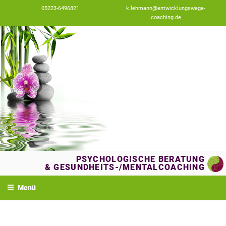
Zum
05223-6496821
k.lehmann@entwicklungswege-
Inhalt
coaching.de
springen
PSYCHOLOGISCHE BERATUNG
& GESUNDHEITS-/MENTALCOACHING
Menü